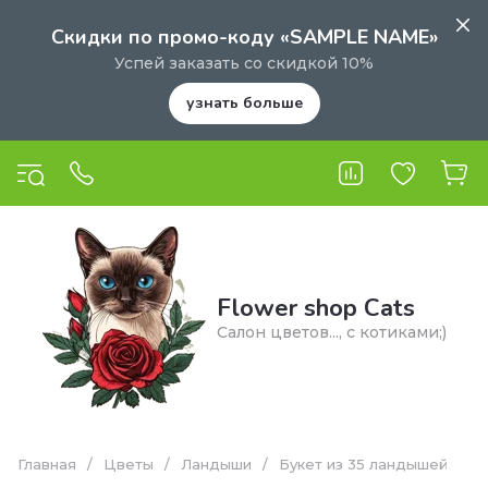
Скидки по промо-коду «SAMPLE NAME»
Успей заказать со скидкой 10%
узнать больше
Flower shop Cats
Салон цветов..., с котиками;)
Главная
/
Цветы
/
Ландыши
/
Букет из 35 ландышей