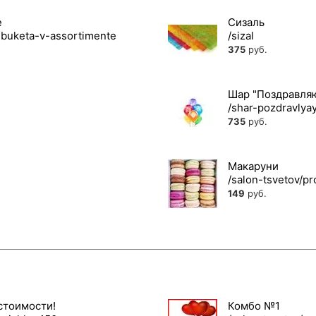
е
Сизаль
375
руб.
Шар "Поздравля
735
руб.
Макаруни
149
руб.
стоимости!
Комбо №1