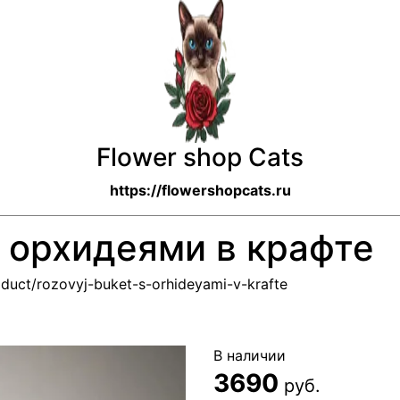
Flower shop Cats
https://flowershopcats.ru
 орхидеями в крафте
oduct/rozovyj-buket-s-orhideyami-v-krafte
В наличии
3690
руб.