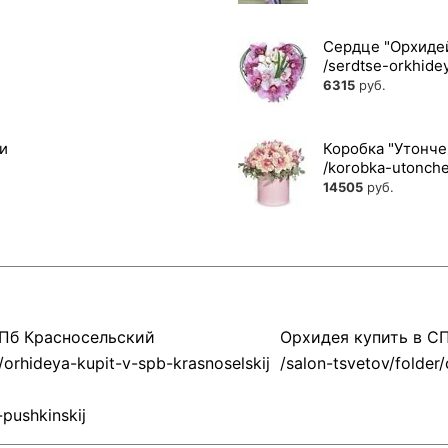
Сердце "Орхиде
6315
руб.
ми
Коробка "Утонче
14505
руб.
СПб Красносельский
Орхидея купить в С