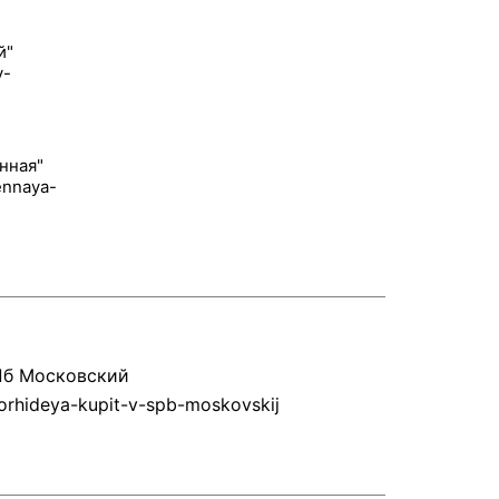
й"
нная"
Пб Московский