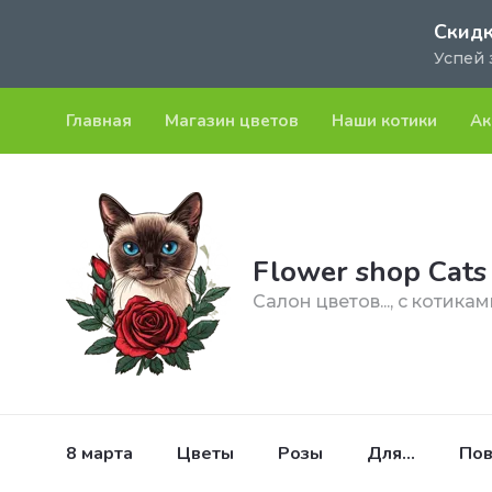
Скидк
Успей 
Главная
Магазин цветов
Наши котики
Ак
Flower shop Cats
Салон цветов..., с котикам
8 марта
Цветы
Розы
Для...
По