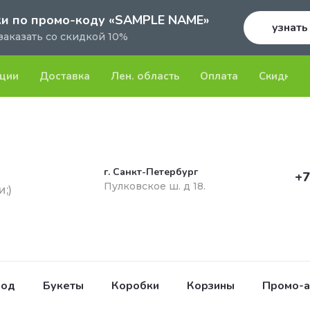
и по промо-коду «SAMPLE NAME»
узнать
заказать со скидкой 10%
ции
Доставка
Лен. область
Оплата
Скидки
г. Санкт-Петербург
+7
Пулковское ш. д 18.
и;)
вод
Букеты
Коробки
Корзины
Промо-а