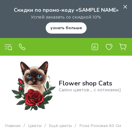
Скидки по промо-коду «SAMPLE NAME»
Успей заказать со скидкой 10%
узнать больше
Flower shop Cats
Салон цветов..., с котиками;)
Главная
/
Цветы
/
Ещё цветы
/
Роза Розовая 60 См